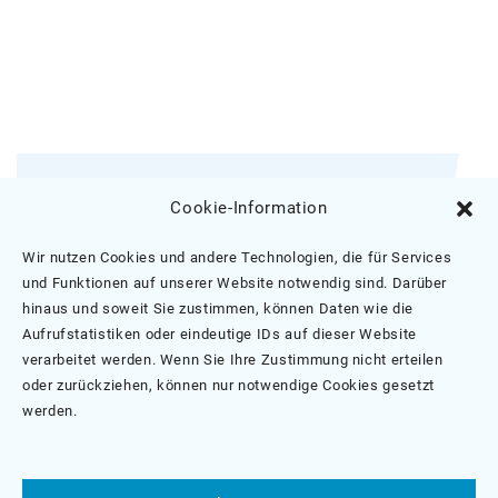
Melden Sie sich für unseren E-Mail-
Cookie-Information
Newsletter an.
Wir nutzen Cookies und andere Technologien, die für Services
TEMPiS-Newsletter Anmeldung
und Funktionen auf unserer Website notwendig sind. Darüber
hinaus und soweit Sie zustimmen, können Daten wie die
Aufrufstatistiken oder eindeutige IDs auf dieser Website
verarbeitet werden. Wenn Sie Ihre Zustimmung nicht erteilen
oder zurückziehen, können nur notwendige Cookies gesetzt
werden.
Suche
nach: