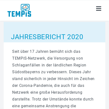
ÜBER TEMP
i
S
JAHRESBERICHT 2020
PUBLIKATIONEN
Seit über 17 Jahren bemüht sich das
AKADEMIE
TEMPiS-Netzwerk, die Versorgung von
Schlaganfällen in der ländlichen Region
DOKUMENTE
Südostbayerns zu verbessern. Dieses Jahr
stand sicherlich in jeder Hinsicht im Zeichen
AKTUELLES
der Corona-Pandemie, die auch für das
KARRIERE
Netzwerk eine große Herausforderung
darstellte. Trotz der Umstände konnte durch
KONTAKT
eine gemeinsame Anstrengung die
i