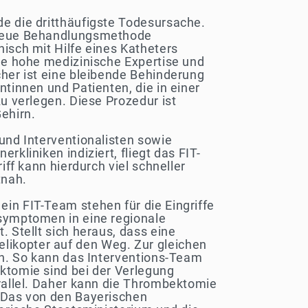
de die dritthäufigste Todesursache.
e neue Behandlungsmethode
isch mit Hilfe eines Katheters
ine hohe medizinische Expertise und
cher ist eine bleibende Behinderung
tinnen und Patienten, die in einer
u verlegen. Diese Prozedur ist
ehirn.
und Interventionalisten sowie
kliniken indiziert, fliegt das FIT-
iff kann hierdurch viel schneller
tnah.
in FIT-Team stehen für die Eingriffe
lsymptomen in eine regionale
 Stellt sich heraus, dass eine
likopter auf den Weg. Zur gleichen
fen. So kann das Interventions-Team
ktomie sind bei der Verlegung
arallel. Daher kann die Thrombektomie
. Das von den Bayerischen