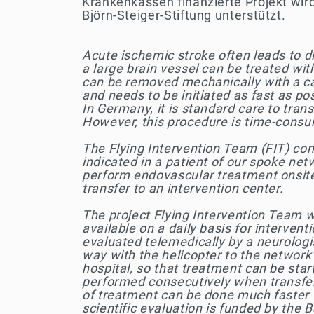
Krankenkassen finanzierte Projekt wird
Björn-Steiger-Stiftung unterstützt.
Acute ischemic stroke often leads to d
a large brain vessel can be treated wi
can be removed mechanically with a cath
and needs to be initiated as fast as poss
In Germany, it is standard care to tran
However, this procedure is time-consumi
The Flying Intervention Team (FIT) co
indicated in a patient of our spoke net
perform endovascular treatment onsite.
transfer to an intervention center.
The project Flying Intervention Team w
available on a daily basis for intervent
evaluated telemedically by a neurologis
way with the helicopter to the network
hospital, so that treatment can be star
performed consecutively when transferr
of treatment can be done much faster t
scientific evaluation is funded by the 