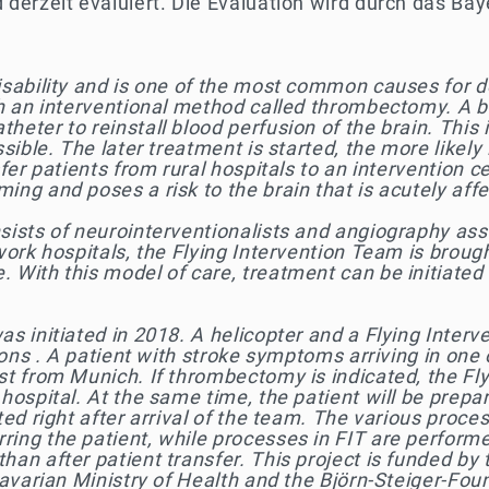
 derzeit evaluiert. Die Evaluation wird durch das Ba
isability and is one of the most common causes for d
th an interventional method called thrombectomy. A bl
eter to reinstall blood perfusion of the brain. This 
ible. The later treatment is started, the more likely is
sfer patients from rural hospitals to an intervention
ng and poses a risk to the brain that is acutely aff
nsists of neurointerventionalists and angiography a
work hospitals, the Flying Intervention Team is brough
 With this model of care, treatment can be initiated 
as initiated in 2018. A helicopter and a Flying Inte
ions . A patient with stroke symptoms arriving in one o
t from Munich. If thrombectomy is indicated, the Fly
 hospital. At the same time, the patient will be prep
ted right after arrival of the team. The various proc
ing the patient, while processes in FIT are performe
han after patient transfer. This project is funded by
Bavarian Ministry of Health and the Björn-Steiger-Fou