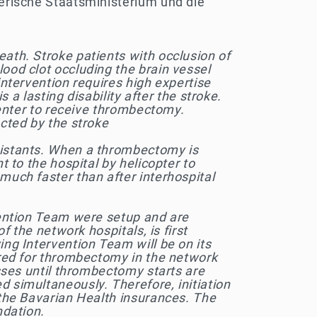
yerische Staatsministerium und die
eath. Stroke patients with occlusion of
ood clot occluding the brain vessel
intervention requires high expertise
 a lasting disability after the stroke.
 center to receive thrombectomy.
ected by the stroke
ssistants. When a thrombectomy is
t to the hospital by helicopter to
much faster than after interhospital
rvention Team were setup and are
f the network hospitals, is first
ing Intervention Team will be on its
ared for thrombectomy in the network
esses until thrombectomy starts are
d simultaneously. Therefore, initiation
 the Bavarian Health insurances. The
ndation.