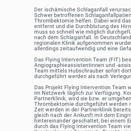
Der ischämische Schlaganfall verursac
Schwer betroffenen Schlaganfallpatie
Thrombektomie helfen. Dabei wird das B
entfernt und die Durchblutung des Hirn
muss so schnell wie möglich durchgefüh
nach dem Schlaganfall. In Deutschland 
regionalen Klinik aufgenommen wurden, 
allerdings zeitaufwendig und eine Gefa
Das Flying Intervention Team (FIT) bes
Angiographieassistentinnen und -assiste
Team mittels Hubschrauber sofort dorthi
durchgeführt werden als nach Verlegun
Das Projekt Flying Intervention Team 
im Netzwerk täglich zur Verfügung. Ko
Partnerklinik, wird sie bzw. er umgehe
Thrombektomie durchgeführt werden mu
Zeit werden in der Partnerklinik berei
gleich nach der Ankunft mit dem Eingr
hintereinander geschaltet; bei einem E
durch das Flying Intervention Team vi