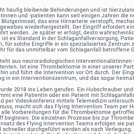
ht häufig bleibende Behinderungen und ist hierzulan
ntinnen und -patienten kann seit einigen Jahren di
lutgerinnsel, das eine Hirnarterie verstopft, mechan
gewebes wiederhergestellt. Der Eingriff erfordert e
rt werden. Je später er erfolgt, desto wahrscheinli
ist es Standard in der Schlaganfallversorgung, Patien
für solche Eingriffe in ein spezialisiertes Zentrum z
hr für das unmittelbar vom Schlaganfall betroffene G
teht aus neuroradiologischen Interventionalistinnen 
nten. Ist eine Thrombektomie in einer unserer Partner
n und führt die Intervention vor Ort durch. Der Eingr
g in ein Interventionszentrum, und das sogar heima
wurde 2018 ins Leben gerufen. Ein Hubschrauber und e
mmt eine Patientin oder ein Patient mit Schlaganfal
nd per Videokonferenz mittels Telemedizin untersucht.
ss, macht sich das Flying Intervention Team per He
ts alle Vorbereitungen für die Thrombektomie getrof
iff beginnen. Die einzelnen Prozesse bis zur Thrombe
insatz des Flying Intervention Teams erfolgen sie p
el schneller durchgeführt werden als nach Verlegung