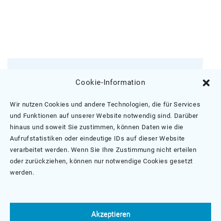
Melden Sie sich für unseren E-Mail-
Cookie-Information
Newsletter an.
Wir nutzen Cookies und andere Technologien, die für Services
TEMPiS-Newsletter Anmeldung
und Funktionen auf unserer Website notwendig sind. Darüber
hinaus und soweit Sie zustimmen, können Daten wie die
Aufrufstatistiken oder eindeutige IDs auf dieser Website
verarbeitet werden. Wenn Sie Ihre Zustimmung nicht erteilen
oder zurückziehen, können nur notwendige Cookies gesetzt
werden.
Suche
nach:
Akzeptieren