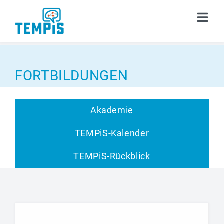
ÜBER TEMP
i
S
FORTBILDUNGEN
PUBLIKATIONEN
Akademie
AKADEMIE
TEMPiS-Kalender
DOKUMENTE
TEMPiS-Rückblick
AKTUELLES
KARRIERE
KONTAKT
i